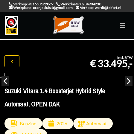
Verkoop: +31653122069
Werkplaats: 0204904230
Werkplaats: oranjesluis1@gmail.com
Verkoop: wardt@telfort.nl
Incl. BTW
€ 33.495,-
Suzuki Vitara 1.4 Boosterjet Hybrid Style
Automaat, OPEN DAK
Benzine
2026
Automaat